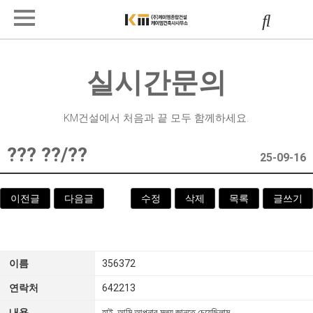
실시간문의
KM건설에서 처음과 끝 모두 함께하세요.
??? ??/??
25-09-16
이전글
다음글
수정
삭제
목록
글쓰기
이름
356372
연락처
642213
내용
হাই, আমি আপনার মূল্য জানতে চেয়েছিলাম.