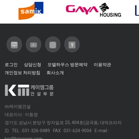
로그인
상담신청
모델하우스 방문예약
이용약관
개인정보 처리방침
회사소개
㈜케이엠건설
대표이사 : 이동영
경기도 성남시 분당구 정자일로 25, 404호(금곡동, 대덕프라자
2)
TEL : 031-326-0489
FAX : 031-624-9004
E-mail :
km@kmgcons.com