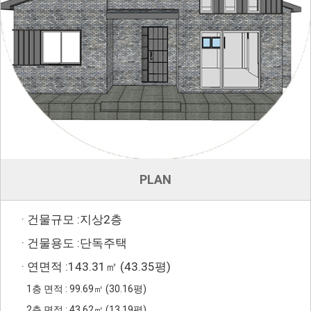
PLAN
· 건물규모 :지상2층
· 건물용도 :단독주택
· 연면적 :143.31㎡ (43.35평)
1층 면적 : 99.69㎡ (30.16평)
2층 면적 : 43.62㎡ (13.19평)