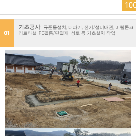
10
기초공사
규준틀설치, 터파기, 전기/설비배관, 버림콘크
01
리트타설, PE필름/단열재, 성토 등 기초설치 작업