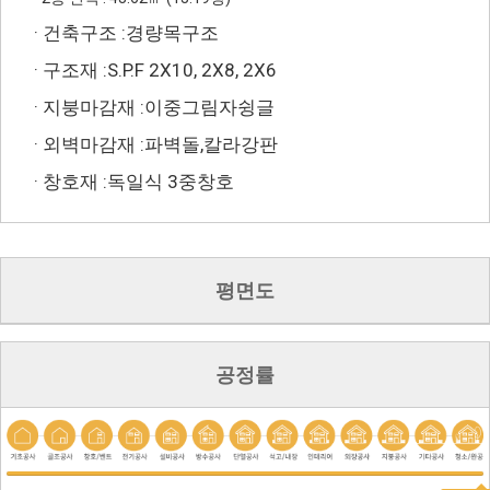
· 건축구조 :경량목구조
· 구조재 :S.P.F 2X10, 2X8, 2X6
· 지붕마감재 :이중그림자슁글
· 외벽마감재 :파벽돌,칼라강판
· 창호재 :독일식 3중창호
평면도
공정률