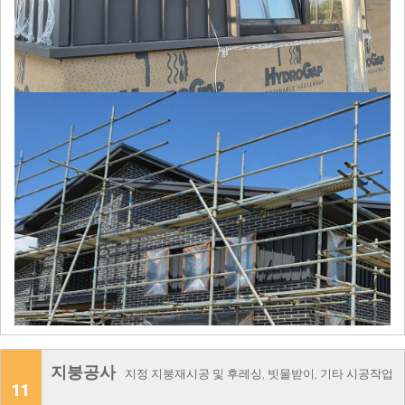
지붕공사
지정 지붕재시공 및 후레싱, 빗물받이, 기타 시공작업
11