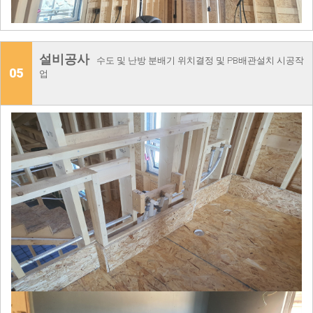
설비공사
수도 및 난방 분배기 위치결정 및 PB배관설치 시공작
05
업