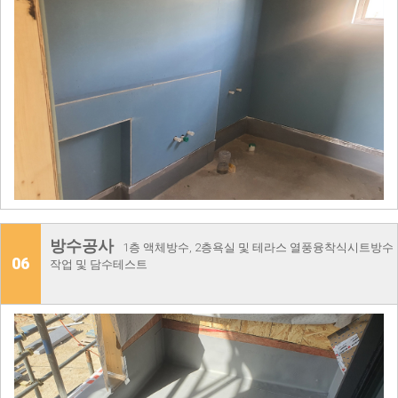
방수공사
1층 액체방수, 2층욕실 및 테라스 열풍융착식시트방수
06
작업 및 담수테스트