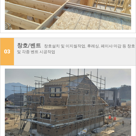
창호/벤트
창호설치 및 이지씰작업, 후레싱, 페이샤 마감 등 창호
03
및 각종 벤트 시공작업