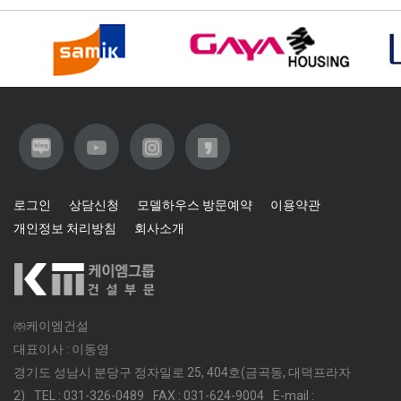
로그인
상담신청
모델하우스 방문예약
이용약관
개인정보 처리방침
회사소개
㈜케이엠건설
대표이사 : 이동영
경기도 성남시 분당구 정자일로 25, 404호(금곡동, 대덕프라자
2)
TEL : 031-326-0489
FAX : 031-624-9004
E-mail :