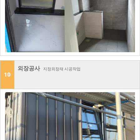
외장공사
지정외장재 시공작업
10