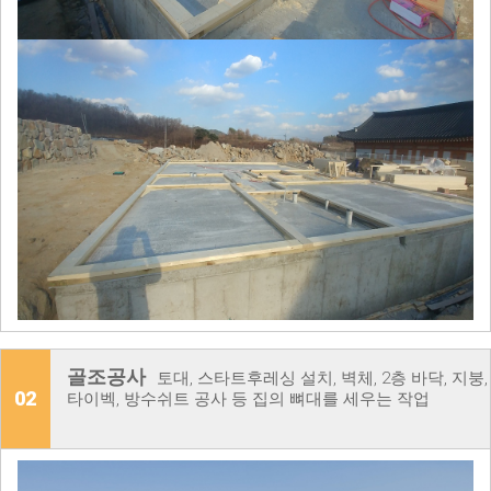
골조공사
토대, 스타트후레싱 설치, 벽체, 2층 바닥, 지붕,
02
타이벡, 방수쉬트 공사 등 집의 뼈대를 세우는 작업