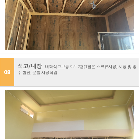
석고/내장
내화석고보등 9.5t 2겹(1겹은 스크류시공) 시공 및 방
08
수 합판, 문틀 시공작업