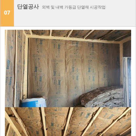
단열공사
외벽 및 내벽 가등급 단열재 시공작업
07