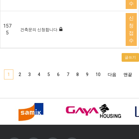
수
신
청
157
건축문의 신청합니다.
5
접
수
글쓰기
1
2
3
4
5
6
7
8
9
10
다음
맨끝