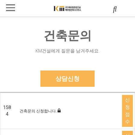
건축문의
KM건설에게 질문을 남겨주세요.
상담신청
신
청
158
건축문의 신청합니다.
4
접
수