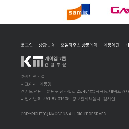
로그인
상담신청
모델하우스 방문예약
이용약관
개
㈜케이엠건설
대표이사 : 이동영
경기도 성남시 분당구 정자일로 25, 404호(금곡동, 대덕프라자
사업자번호 : 551-87-01605
정보관리책임자 : 김하연
COPYRIGHT(C) KMGCONS ALL RIGHT RESRVED