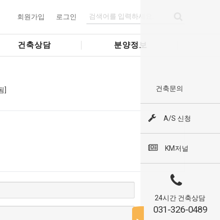
회원가입
로그인
건축상담
분양정보
건축문의
됨]
A/S 신청
KM저널
24시간 건축상담
031-326-0489