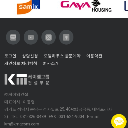
로그인
상담신청
모델하우스 방문예약
이용약관
개인정보 처리방침
회사소개
㈜케이엠건설
대표이사 : 이동영
경기도 성남시 분당구 정자일로 25, 404호(금곡동, 대덕프라자
2)
TEL : 031-326-0489
FAX : 031-624-9004
E-mail :
km@kmgcons.com