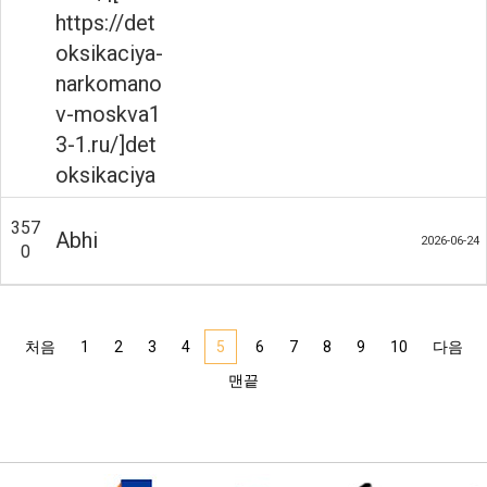
https://det
oksikaciya-
narkomano
v-moskva1
3-1.ru/]det
oksikaciya
357
Abhi
2026-06-24
0
처음
1
2
3
4
5
6
7
8
9
10
다음
맨끝