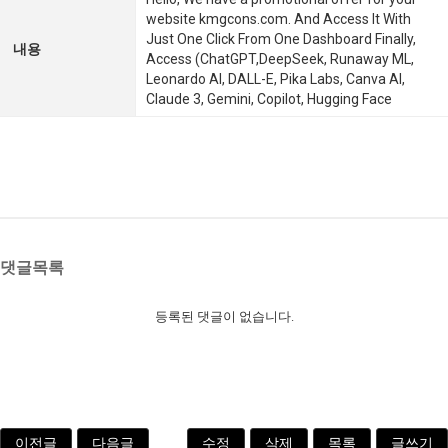
website kmgcons.com. And Access It With
Just One Click From One Dashboard Finally,
내용
Access (ChatGPT,DeepSeek, Runaway ML,
Leonardo AI, DALL-E, Pika Labs, Canva AI,
Claude 3, Gemini, Copilot, Hugging Face
댓글목록
등록된 댓글이 없습니다.
이전글
다음글
수정
삭제
목록
글쓰기