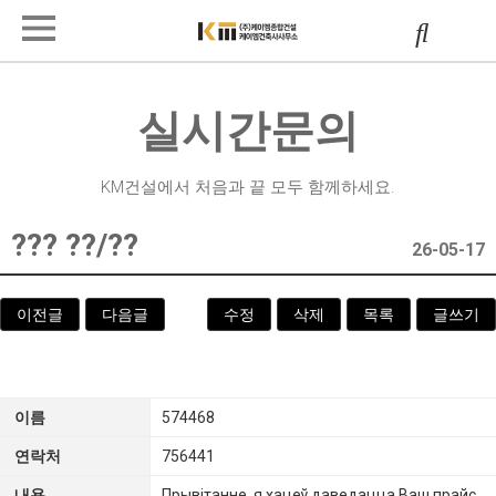
실시간문의
KM건설에서 처음과 끝 모두 함께하세요.
??? ??/??
26-05-17
이전글
다음글
수정
삭제
목록
글쓰기
이름
574468
연락처
756441
내용
Прывітанне, я хацеў даведацца Ваш прайс.