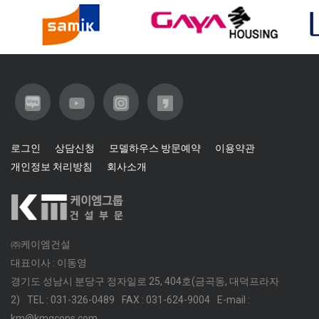
로그인
상담신청
모델하우스 방문예약
이용약관
개인정보 처리방침
회사소개
㈜케이엠건설
대표이사 : 이동영
경기도 성남시 분당구 정자일로 25, 404호(금곡동, 대덕프라자
2)
TEL : 031-326-0489
FAX : 031-624-9004
E-mail :
km@kmgcons.com